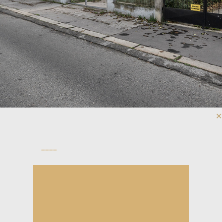
✕
––––